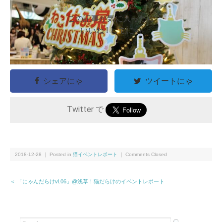
この記事が気に入ったら
いいね ! してにゃ
シェアにゃ
ツイートにゃ
Twitter で
2018-12-28 ｜ Posted in
猫イベントレポート
｜
Comments Closed
＜ 「にゃんだらけvl.06」@浅草！猫だらけのイベントレポート