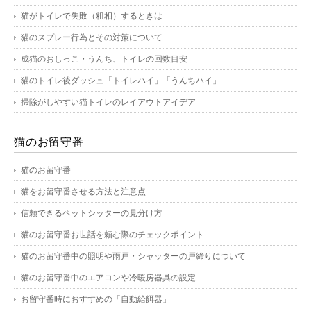
猫がトイレで失敗（粗相）するときは
猫のスプレー行為とその対策について
成猫のおしっこ・うんち、トイレの回数目安
猫のトイレ後ダッシュ「トイレハイ」「うんちハイ」
掃除がしやすい猫トイレのレイアウトアイデア
猫のお留守番
猫のお留守番
猫をお留守番させる方法と注意点
信頼できるペットシッターの見分け方
猫のお留守番お世話を頼む際のチェックポイント
猫のお留守番中の照明や雨戸・シャッターの戸締りについて
猫のお留守番中のエアコンや冷暖房器具の設定
お留守番時におすすめの「自動給餌器」